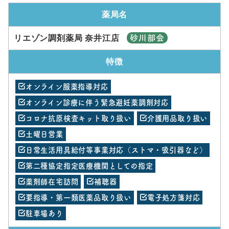
薬局名
リエゾン調剤薬局 奈井江店
砂川部会
特徴
オンライン服薬指導対応
オンライン診療に伴う緊急避妊薬調剤対応
コロナ抗原検査キット取り扱い
介護用品取り扱い
土曜日営業
日常生活用具給付等事業対応（ストマ・吸引器など）
第二種協定指定医療機関としての指定
薬剤師在宅訪問
補聴器
要指導・第一類医薬品取り扱い
電子処方箋対応
駐車場あり