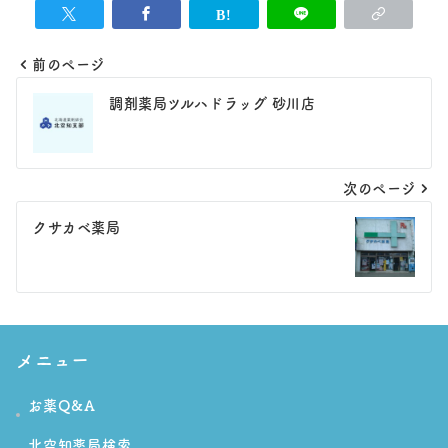
前のページ
投
調剤薬局ツルハドラッグ 砂川店
稿
ナ
次のページ
ビ
ゲ
クサカベ薬局
ー
シ
ョ
メニュー
ン
お薬Q&A
北空知薬局検索