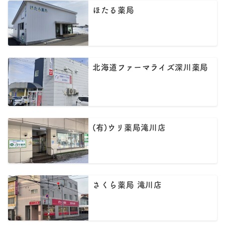
ほたる薬局
北海道ファーマライズ深川薬局
(有)ウリ薬局滝川店
さくら薬局 滝川店