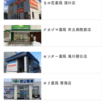
なの花薬局 深川店
ナカジマ薬局 市立病院前店
センター薬局 滝川朝日店
ホリ薬局 啓南店