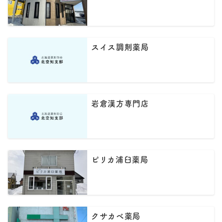
スイス調剤薬局
岩倉漢方専門店
ピリカ浦臼薬局
クサカベ薬局