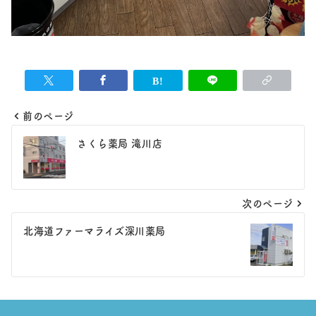
前のページ
投
さくら薬局 滝川店
稿
ナ
次のページ
ビ
ゲ
北海道ファーマライズ深川薬局
ー
シ
ョ