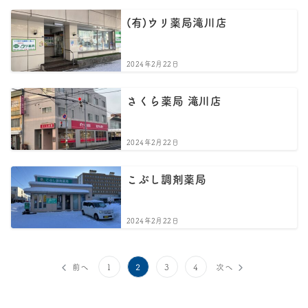
(有)ウリ薬局滝川店
2024年2月22日
さくら薬局 滝川店
2024年2月22日
こぶし調剤薬局
2024年2月22日
投
2
前へ
1
3
4
次へ
稿