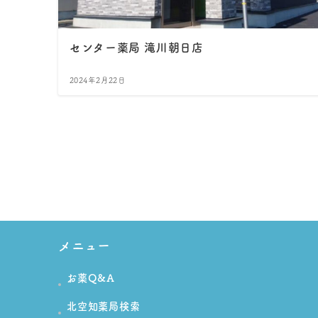
センター薬局 滝川朝日店
2024年2月22日
投
稿
の
ペ
ー
メニュー
ジ
お薬Q&A
送
北空知薬局検索
り