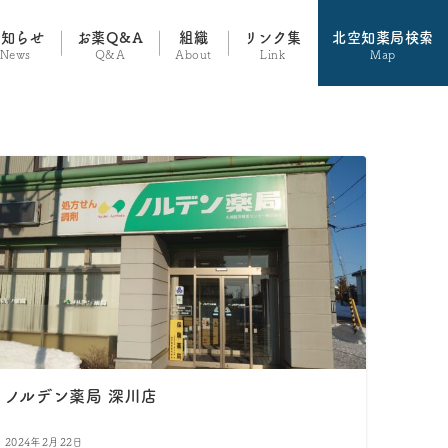
お知らせ
お薬Q&A
組織
リンク集
北空知薬局検索
News
Q&A
About
Link
Map
ノルデン薬局 深川店
2024年2月22日