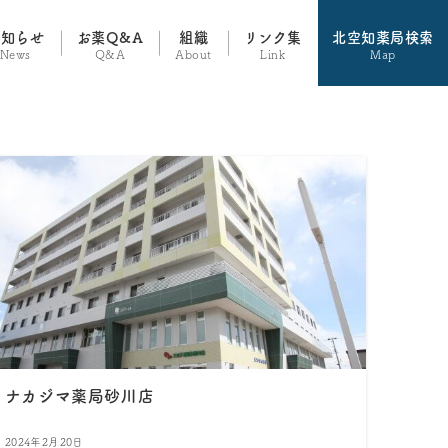
お知らせ
お薬Q&A
組織
リンク集
北空知薬局検索
News
Q&A
About
Link
Map
ナカジマ薬局砂川店
2024年2月20日